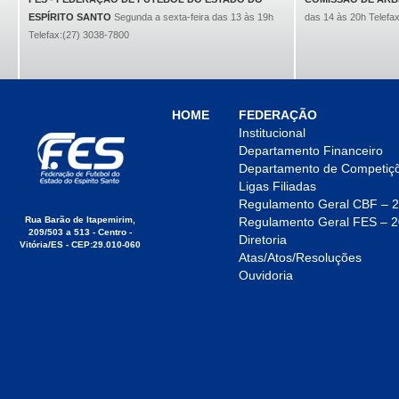
ESPÍRITO SANTO
Segunda a sexta-feira das 13 às 19h
das 14 às 20h Telefa
Telefax:(27) 3038-7800
HOME
FEDERAÇÃO
Institucional
Departamento Financeiro
Departamento de Competiç
Ligas Filiadas
Regulamento Geral CBF – 
Rua Barão de Itapemirim,
Regulamento Geral FES – 
209/503 a 513 - Centro -
Diretoria
Vitória/ES - CEP:29.010-060
Atas/Atos/Resoluções
Ouvidoria