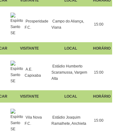
CAR
VISITANTE
LOCAL
HORÁRIO
Prosperidade
Campo do Aliança,
15:00
F.C.
Viana
CAR
VISITANTE
LOCAL
HORÁRIO
Estádio Humberto
A.E.
Scaramussa, Vargem
15:00
Capixaba
Alta
CAR
VISITANTE
LOCAL
HORÁRIO
Vila Nova
Estádio Joaquim
15:00
F.C.
Ramalhete, Anchieta