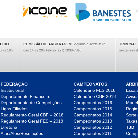
DO DO
COMISSÃO DE ARBITRAGEM
Segunda a sexta-feira
TRIBUNAL 
3 às 19h
das 14 às 20h Telefax: (27) 3038-7816
sexta-feira 
FEDERAÇÃO
CAMPEONATOS
ARBI
Institucional
Calendário FES 2018
Escala
Departamento Financeiro
Calendário CBF 2018
Aviso
Departamento de Competições
Campeonatos 2016
Model
Ligas Filiadas
Campeonatos 2015
Regim
Regulamento Geral CBF – 2018
Campeonatos 2014
Sortei
Regulamento Geral FES – 2018
Campeonatos 2013
Taxas
Diretoria
Campeonatos 2012
TJD
Atas/Atos/Resoluções
Campeonatos 2011
Compo