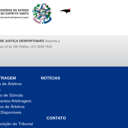
DE JUSTIÇA DESPORTIVA/ES
Segunda a
das 13 às 19h Telefax: (27) 3038-7815
TRAGEM
NOTÍCIAS
 de Árbitros
s
o de Súmula
entos Arbitragem
os de Árbitros
 Disponíveis
CONTATO
sição do Tribunal