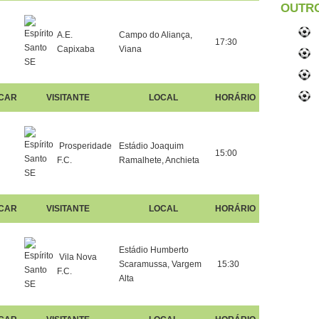
OUTR
A.E.
Campo do Aliança,
17:30
Capixaba
Viana
CAR
VISITANTE
LOCAL
HORÁRIO
Prosperidade
Estádio Joaquim
15:00
F.C.
Ramalhete, Anchieta
CAR
VISITANTE
LOCAL
HORÁRIO
Estádio Humberto
Vila Nova
Scaramussa, Vargem
15:30
F.C.
Alta