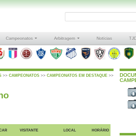
Campeonatos
Arbitragem
Notícias
TJ
DOCU
S
>>
CAMPEONATOS
>>
CAMPEONATOS EM DESTAQUE
>>
CAMP
no
CAR
VISITANTE
LOCAL
HORÁRIO