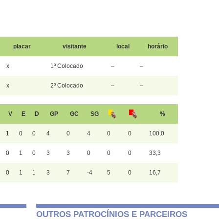
placar
visitante
local
horário
x
1º Colocado
–
–
x
2º Colocado
–
–
V
E
D
GP
GC
SG
%
1
0
0
4
0
4
0
0
100,0
0
1
0
3
3
0
0
0
33,3
0
1
1
3
7
-4
5
0
16,7
OUTROS PATROCÍNIOS E PARCEIROS