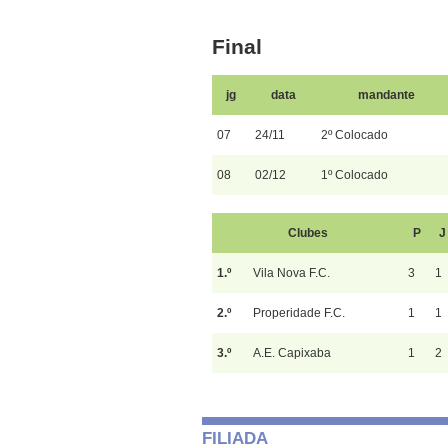
Final
jg
data
mandante
07
24/11
2º Colocado
08
02/12
1º Colocado
Clubes
P
J
1.º
Vila Nova F.C.
3
1
2.º
Properidade F.C.
1
1
3.º
A.E. Capixaba
1
2
FILIADA