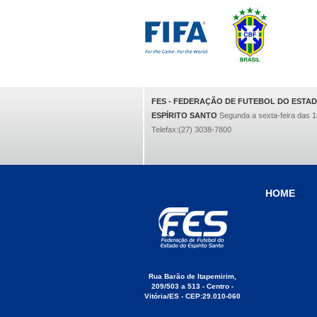
FES - FEDERAÇÃO DE FUTEBOL DO ESTA
ESPÍRITO SANTO
Segunda a sexta-feira das 1
Telefax:(27) 3038-7800
HOME
Rua Barão de Itapemirim,
209/503 a 513 - Centro -
Vitória/ES - CEP:29.010-060