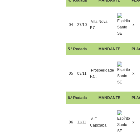
4.ª Rodada
MANDANTE
PLA
Vila Nova
04
27/10
x
F.C.
5.ª Rodada
MANDANTE
PLA
Prosperidade
05
03/11
x
F.C.
6.ª Rodada
MANDANTE
PLA
A.E.
06
11/11
x
Capixaba