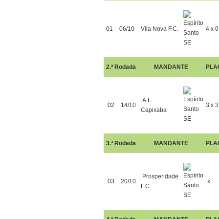
01
06/10
Vila Nova F.C.
4 x 0
2.ª Rodada
MANDANTE
PLA
A.E.
02
14/10
3 x 3
Capixaba
3.ª Rodada
MANDANTE
PLA
Prosperidade
03
20/10
x
F.C.