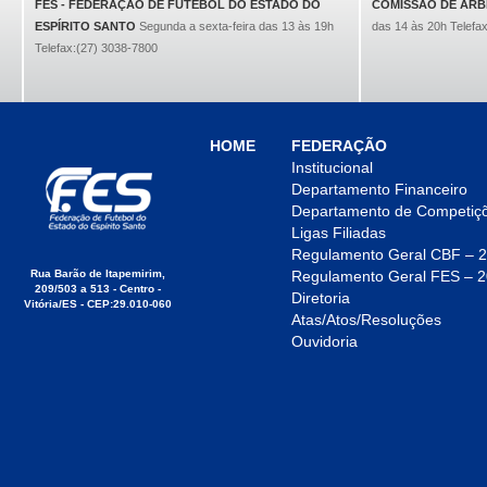
FES - FEDERAÇÃO DE FUTEBOL DO ESTADO DO
COMISSÃO DE AR
ESPÍRITO SANTO
Segunda a sexta-feira das 13 às 19h
das 14 às 20h Telefa
Telefax:(27) 3038-7800
HOME
FEDERAÇÃO
Institucional
Departamento Financeiro
Departamento de Competiç
Ligas Filiadas
Regulamento Geral CBF – 
Rua Barão de Itapemirim,
Regulamento Geral FES – 
209/503 a 513 - Centro -
Diretoria
Vitória/ES - CEP:29.010-060
Atas/Atos/Resoluções
Ouvidoria